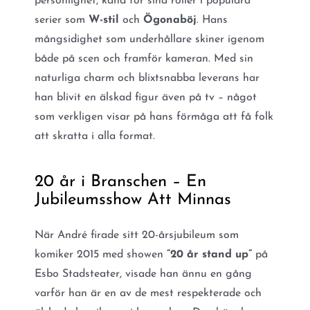
personlighet, känd för sina roller i populära
serier som
W-stil
och
Ögonaböj
. Hans
mångsidighet som underhållare skiner igenom
både på scen och framför kameran. Med sin
naturliga charm och blixtsnabba leverans har
han blivit en älskad figur även på tv – något
som verkligen visar på hans förmåga att få folk
att skratta i alla format.
20 år i Branschen – En
Jubileumsshow Att Minnas
När André firade sitt 20-årsjubileum som
komiker 2015 med showen
”20 år stand up”
på
Esbo Stadsteater, visade han ännu en gång
varför han är en av de mest respekterade och