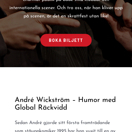
internationella scener. Och tro oss, när han kliver upp
på scenen, är det en skrattfest utan like!
BOKA BILJETT
André Wickström – Humor med
Global Räckvidd
Sedan André gjorde sitt första framträdande
som ståuppkomiker 1995 har han vuxit till en av