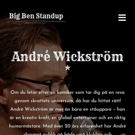
Fortsätt
till
Big Ben Standup
innehållet
André Wickström
*
Om du letar efter en komiker som tar dig på en resa
genom skrattets universum, då har du hittat rätt!
André Wickström är mer än bara en ståuppare – han
är en kreativ kraft, en global entertainer och en riktig
humormästare. Med över 20 års erfarenhet har André
charmat publik på både små klubbar och