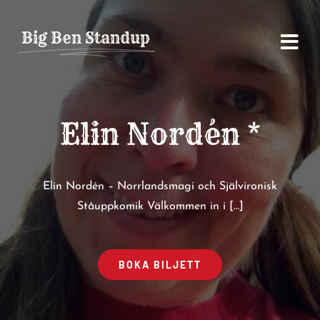
Fortsätt
till
Big Ben Standup
innehållet
Elin Nordén *
Elin Nordén – Norrlandsmagi och Självironisk
Ståuppkomik Välkommen in i […]
BOKA BILJETT