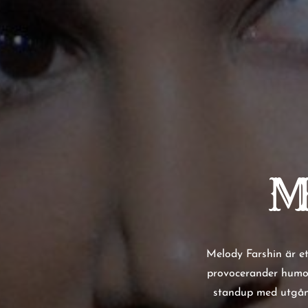
M
Melody Farshin är e
provocerander humor 
standup med utgång