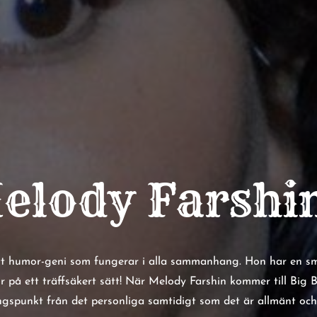
elody Farshin
tt humor-geni som fungerar i alla sammanhang. Hon har en s
på ett träffsäkert sätt! När Melody Farshin kommer till Big 
spunkt från det personliga samtidigt som det är allmänt och i