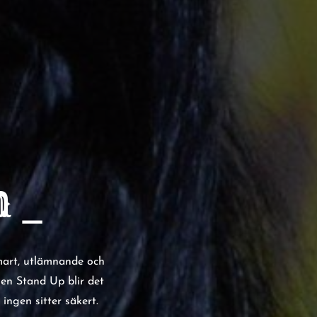
 _
mart, utlämnande och
Ben Stand Up blir det
ngen sitter säkert.