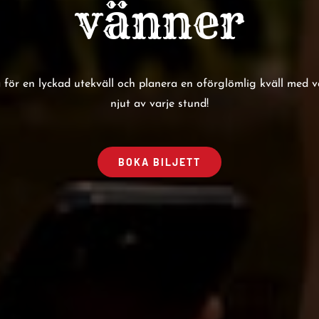
vänner
 för en lyckad utekväll och planera en oförglömlig kväll med vä
njut av varje stund!
BOKA BILJETT