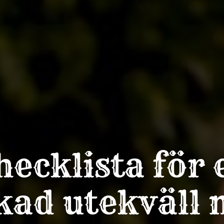
hecklista för 
kad utekväll