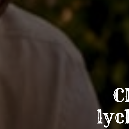
C
lyc