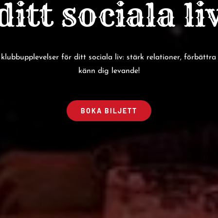
ditt sociala li
lubbupplevelser för ditt sociala liv: stärk relationer, förbättra
känn dig levande!
BOKA BILJETT