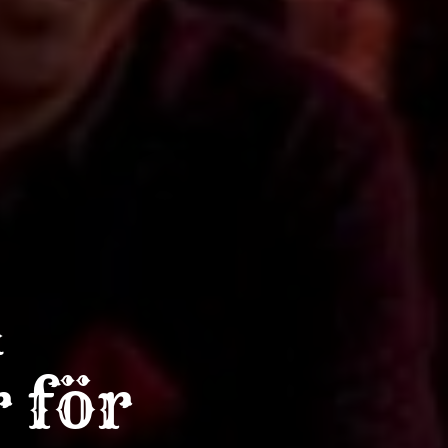
d
 för