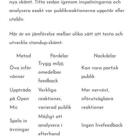
nya skämt. Titta sedan igenom inspelningarna och
analysera exakt var publikreaktionerna uppstår eller
uteblir.
Här är en jämförelse mellan olika sätt att testa och
utveckla standup-skämt:
Metod
Fördelar
Nackdelar
Trygg miljö,
Öva inför
Kan vara partisk
omedelbar
vänner
publik
feedback
Uppträda
Verkliga
Mer nervöst,
på Open
reaktioner,
oförutsägbara
Mic
varierad publik
reaktioner
Möjligt att
Spela in
analysera i
Ingen livefeedback
övningar
efterhand