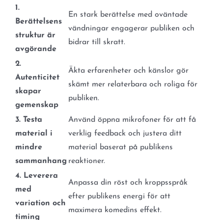
1.
En stark berättelse med oväntade
Berättelsens
vändningar engagerar publiken och
struktur är
bidrar till skratt.
avgörande
2.
Äkta erfarenheter och känslor gör
Autenticitet
skämt mer relaterbara och roliga för
skapar
publiken.
gemenskap
3. Testa
Använd öppna mikrofoner för att få
material i
verklig feedback och justera ditt
mindre
material baserat på publikens
sammanhang
reaktioner.
4. Leverera
Anpassa din röst och kroppsspråk
med
efter publikens energi för att
variation och
maximera komedins effekt.
timing