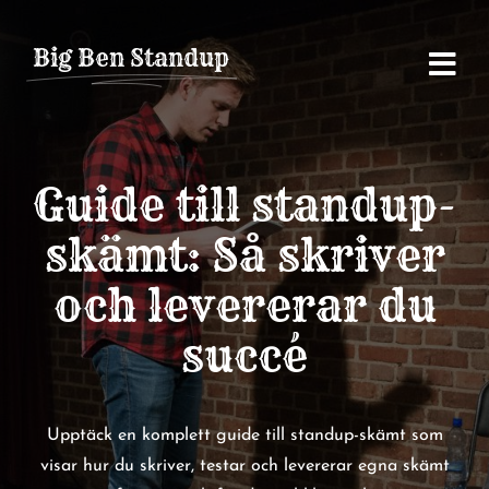
Fortsätt
till
Big Ben Standup
innehållet
Guide till standup-
skämt: Så skriver
och levererar du
succé
Upptäck en komplett guide till standup-skämt som
visar hur du skriver, testar och levererar egna skämt