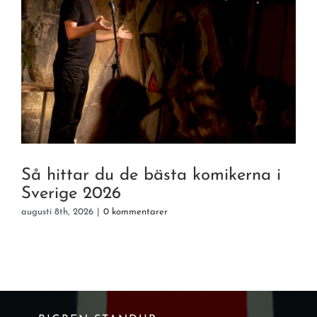
Så hittar du de bästa komikerna i
Sverige 2026
augusti 8th, 2026
|
0 kommentarer
a