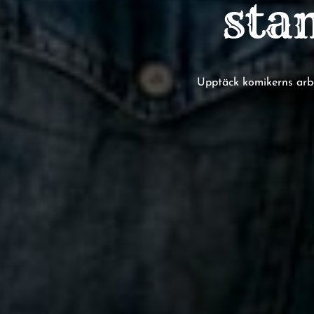
sta
Upptäck komikerns arbet