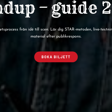
ndup – guide 
sprocess från idé till scen. Lär dig STAR-metoden, live-testn
material efter publikrespons.
BOKA BILJETT