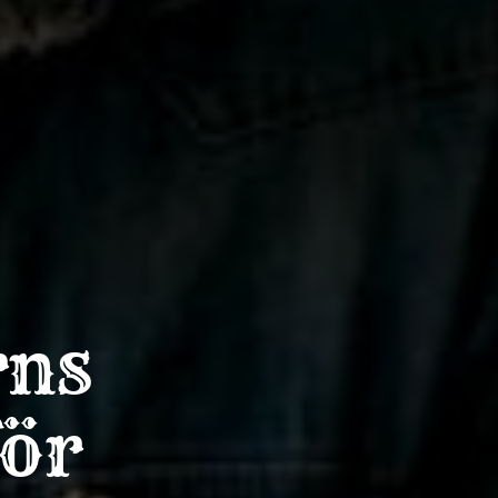
rns
för