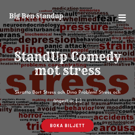
Fortsätt
till
Big Ben Standup
innehållet
StandUp Comedy
mot stress
Skratta Bort Stress och Dina Problem! Stress och
ångest är […]
BOKA BILJETT