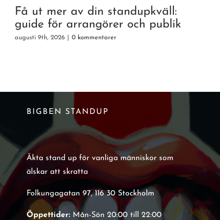
e
Få ut mer av din standupkväll:
guide för arrangörer och publik
augusti 9th, 2026
|
0 kommentarer
a
BIGBEN STANDUP
Äkta stand up för vanliga människor som
älskar att skratta
Folkungagatan 97, 116 30 Stockholm
Öppettider:
Mån-Sön 20:00 till 22:00