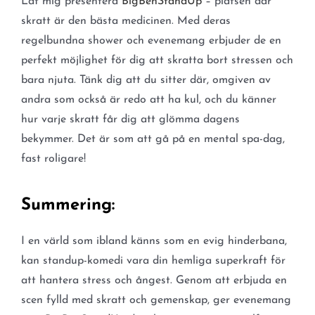
Låt mig presentera
BigBenStandUp
– platsen där
skratt är den bästa medicinen. Med deras
regelbundna shower och evenemang erbjuder de en
perfekt möjlighet för dig att skratta bort stressen och
bara njuta. Tänk dig att du sitter där, omgiven av
andra som också är redo att ha kul, och du känner
hur varje skratt får dig att glömma dagens
bekymmer. Det är som att gå på en mental spa-dag,
fast roligare!
Summering:
I en värld som ibland känns som en evig hinderbana,
kan standup-komedi vara din hemliga superkraft för
att hantera stress och ångest. Genom att erbjuda en
scen fylld med skratt och gemenskap, ger evenemang