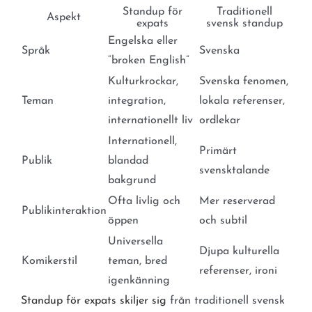
Standup för
Traditionell
Aspekt
expats
svensk standup
Engelska eller
Språk
Svenska
“broken English”
Kulturkrockar,
Svenska fenomen,
Teman
integration,
lokala referenser,
internationellt liv
ordlekar
Internationell,
Primärt
Publik
blandad
svensktalande
bakgrund
Ofta livlig och
Mer reserverad
Publikinteraktion
öppen
och subtil
Universella
Djupa kulturella
Komikerstil
teman, bred
referenser, ironi
igenkänning
Standup för expats skiljer sig
från traditionell svensk