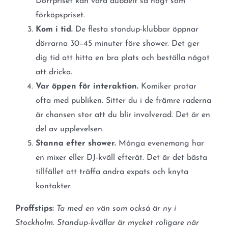
Dörrpriset kan vara dubbelt så högt som
förköpspriset.
Kom i tid.
De flesta standup-klubbar öppnar
dörrarna 30–45 minuter före shower. Det ger
dig tid att hitta en bra plats och beställa något
att dricka.
Var öppen för interaktion.
Komiker pratar
ofta med publiken. Sitter du i de främre raderna
är chansen stor att du blir involverad. Det är en
del av upplevelsen.
Stanna efter shower.
Många evenemang har
en mixer eller DJ-kväll efteråt. Det är det bästa
tillfället att träffa andra expats och knyta
kontakter.
Proffstips:
Ta med en vän som också är ny i
Stockholm. Standup-kvällar är mycket roligare när