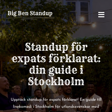
Fortsätt
till
Big Ben Standup
innehållet
Standup för
expats förklarat:
din guide i
Stockholm
Upptäck standup för expats förklarat! En guide till
livekomedi i Stockholm för utlandssvenskar med