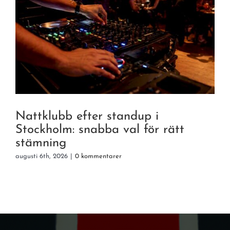
Nattklubb efter standup i
Stockholm: snabba val för rätt
stämning
a
augusti 6th, 2026
|
0 kommentarer