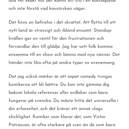
alla vet exakt hur det känns att stå i en kassaqueue
och inte förstå vad kassörskan säger.
Det finns en befrielse i det skrattet. Att flytta till ett
nytt land är stressigt och ibland ensamt. Standup-
kvällen ger en ventil för den frustrationen och
förvandlar den till glädje. Jag har sett folk komma
ensamma till en show och lämna med nya vänner. Det
händer inte lika ofta på andra typer av evenemang.
Det jag också märker är att expat comedy tvingar
komikerna att bli bättre. Du kan inte gömma dig
bakom lokala referenser eller ordlekar som bara
fungerar på svenska. Du måste hitta det universella i
din erfarenhet, och det kräver ett annat slags
skicklighet. Komiker som klarar det, som Victor
Patrascan, är ofta starkare på scen än de som bara