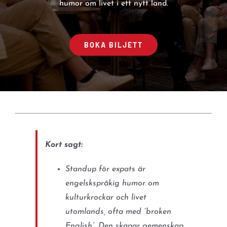
humor om livet i ett nytt land.
BOKA BILJETT
Kort sagt:
Standup för expats är
engelskspråkig humor om
kulturkrockar och livet
utomlands, ofta med “broken
English”. Den skapar gemenskap