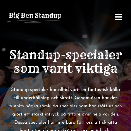
Fortsätt
till
Big Ben Standup
innehållet
Standup-specialer
som varit viktiga
Standup-specialer har alltid varit en fantastisk källa
till underhållning och skratt. Genom åren har det
funnits några särskilda specialer som har stått ut och
gjort ett starkt intryck på tittare över hela världen.
Dessa specialer har inte bara fått oss att skratta
högt, utan de har också gett oss en inblick i