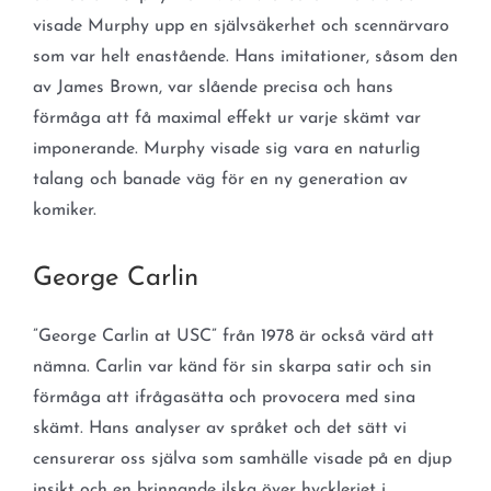
visade Murphy upp en självsäkerhet och scennärvaro
som var helt enastående. Hans imitationer, såsom den
av James Brown, var slående precisa och hans
förmåga att få maximal effekt ur varje skämt var
imponerande. Murphy visade sig vara en naturlig
talang och banade väg för en ny generation av
komiker.
George Carlin
”George Carlin at USC” från 1978 är också värd att
nämna. Carlin var känd för sin skarpa satir och sin
förmåga att ifrågasätta och provocera med sina
skämt. Hans analyser av språket och det sätt vi
censurerar oss själva som samhälle visade på en djup
insikt och en brinnande ilska över hyckleriet i