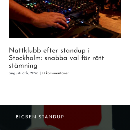
Nattklubb efter standup i
Stockholm: snabba val för rätt
stämning
a
augusti 6th, 2026
|
0 kommentarer
BIGBEN STANDUP