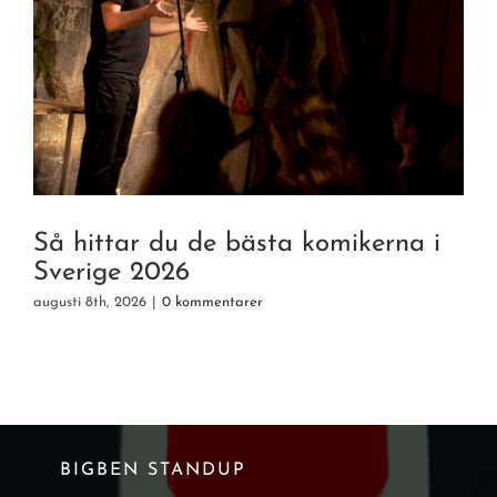
Så hittar du de bästa komikerna i
Sverige 2026
augusti 8th, 2026
|
0 kommentarer
a
BIGBEN STANDUP