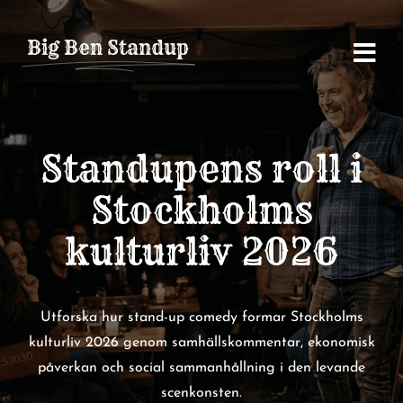
Fortsätt
till
Big Ben Standup
innehållet
Standupens roll i
Stockholms
kulturliv 2026
Utforska hur stand-up comedy formar Stockholms
kulturliv 2026 genom samhällskommentar, ekonomisk
påverkan och social sammanhållning i den levande
scenkonsten.