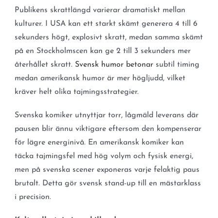
Publikens skrattlängd varierar dramatiskt mellan
kulturer. I USA kan ett starkt skämt generera 4 till 6
sekunders högt, explosivt skratt, medan samma skämt
på en Stockholmscen kan ge 2 till 3 sekunders mer
återhållet skratt.
Svensk humor betonar
subtil timing
medan amerikansk humor är mer högljudd, vilket
kräver helt olika tajmingsstrategier.
Svenska komiker utnyttjar torr, lågmäld leverans där
pausen blir ännu viktigare eftersom den kompenserar
för lägre energinivå. En amerikansk komiker kan
täcka tajmingsfel med hög volym och fysisk energi,
men på svenska scener exponeras varje felaktig paus
brutalt. Detta gör svensk stand-up till en mästarklass
i precision.