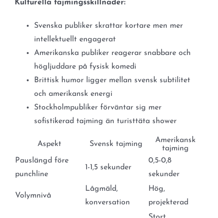
Kulturella tajmingsskillnader:
Svenska publiker skrattar kortare men mer
intellektuellt engagerat
Amerikanska publiker reagerar snabbare och
högljuddare på fysisk komedi
Brittisk humor ligger mellan svensk subtilitet
och amerikansk energi
Stockholmpubliker förväntar sig mer
sofistikerad tajming än turisttäta shower
Amerikansk
Aspekt
Svensk tajming
tajming
Pauslängd före
0,5-0,8
1-1,5 sekunder
punchline
sekunder
Lågmäld,
Hög,
Volymnivå
konversation
projekterad
Stort,