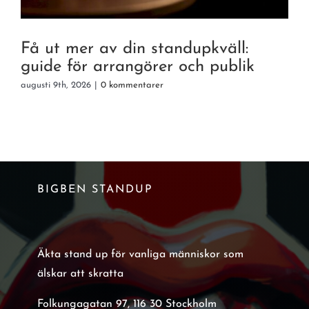
e
Få ut mer av din standupkväll:
guide för arrangörer och publik
augusti 9th, 2026
|
0 kommentarer
a
BIGBEN STANDUP
Äkta stand up för vanliga människor som
älskar att skratta
Folkungagatan 97, 116 30 Stockholm