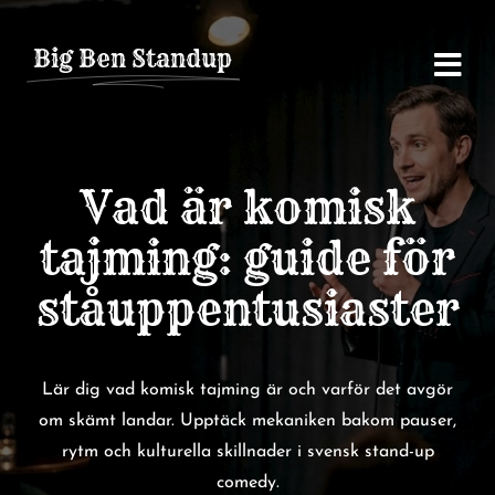
Fortsätt
till
Big Ben Standup
innehållet
Vad är komisk
tajming: guide för
ståuppentusiaster
Lär dig vad komisk tajming är och varför det avgör
om skämt landar. Upptäck mekaniken bakom pauser,
rytm och kulturella skillnader i svensk stand-up
comedy.